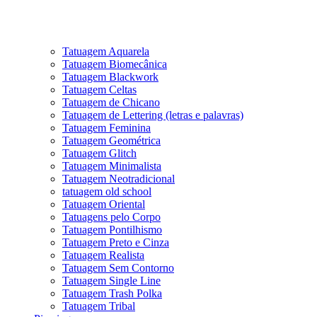
Tatuagem Aquarela
Tatuagem Biomecânica
Tatuagem Blackwork
Tatuagem Celtas
Tatuagem de Chicano
Tatuagem de Lettering (letras e palavras)
Tatuagem Feminina
Tatuagem Geométrica
Tatuagem Glitch
Tatuagem Minimalista
Tatuagem Neotradicional
tatuagem old school
Tatuagem Oriental
Tatuagens pelo Corpo
Tatuagem Pontilhismo
Tatuagem Preto e Cinza
Tatuagem Realista
Tatuagem Sem Contorno
Tatuagem Single Line
Tatuagem Trash Polka
Tatuagem Tribal