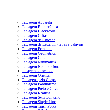
Tatuagem Aquarela
Tatuagem Biomecânica
Tatuagem Blackwork
Tatuagem Celtas
Tatuagem de Chicano
Tatuagem de Lettering (letras e palavras)
Tatuagem Feminina
Tatuagem Geométrica
Tatuagem Glitch
Tatuagem Minimalista
Tatuagem Neotradicional
tatuagem old school
Tatuagem Oriental
Tatuagens pelo Corpo
Tatuagem Pontilhismo
Tatuagem Preto e Cinza
Tatuagem Realista
Tatuagem Sem Contorno
Tatuagem Single Line
Tatuagem Trash Polka