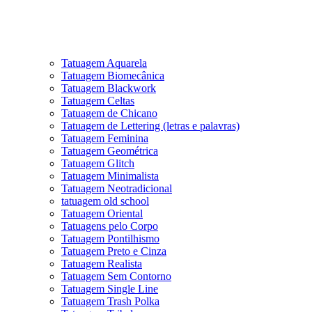
Tatuagem Aquarela
Tatuagem Biomecânica
Tatuagem Blackwork
Tatuagem Celtas
Tatuagem de Chicano
Tatuagem de Lettering (letras e palavras)
Tatuagem Feminina
Tatuagem Geométrica
Tatuagem Glitch
Tatuagem Minimalista
Tatuagem Neotradicional
tatuagem old school
Tatuagem Oriental
Tatuagens pelo Corpo
Tatuagem Pontilhismo
Tatuagem Preto e Cinza
Tatuagem Realista
Tatuagem Sem Contorno
Tatuagem Single Line
Tatuagem Trash Polka