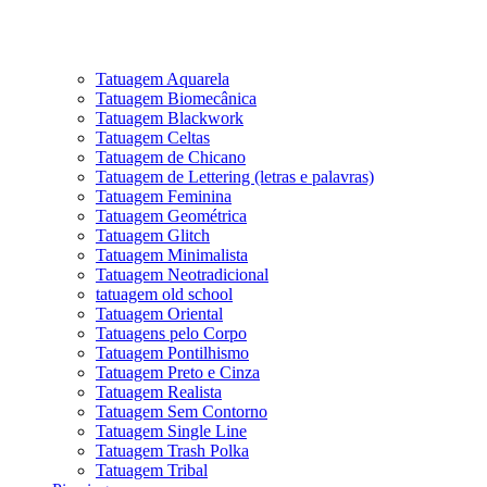
Tatuagem Aquarela
Tatuagem Biomecânica
Tatuagem Blackwork
Tatuagem Celtas
Tatuagem de Chicano
Tatuagem de Lettering (letras e palavras)
Tatuagem Feminina
Tatuagem Geométrica
Tatuagem Glitch
Tatuagem Minimalista
Tatuagem Neotradicional
tatuagem old school
Tatuagem Oriental
Tatuagens pelo Corpo
Tatuagem Pontilhismo
Tatuagem Preto e Cinza
Tatuagem Realista
Tatuagem Sem Contorno
Tatuagem Single Line
Tatuagem Trash Polka
Tatuagem Tribal