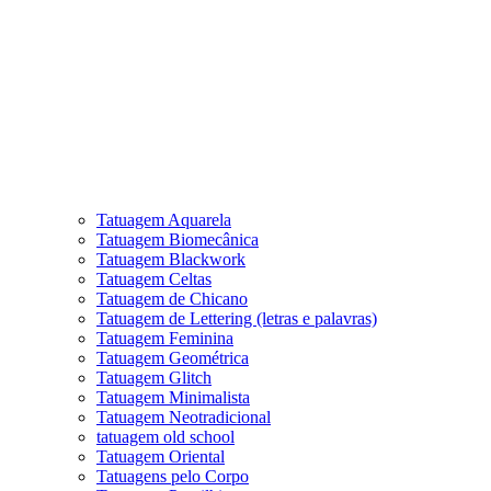
Tatuagem Aquarela
Tatuagem Biomecânica
Tatuagem Blackwork
Tatuagem Celtas
Tatuagem de Chicano
Tatuagem de Lettering (letras e palavras)
Tatuagem Feminina
Tatuagem Geométrica
Tatuagem Glitch
Tatuagem Minimalista
Tatuagem Neotradicional
tatuagem old school
Tatuagem Oriental
Tatuagens pelo Corpo