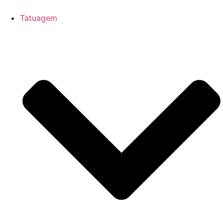
Ir
para
Tatuagem
o
conteúdo