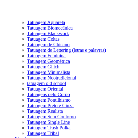
Tatuagem Aquarela
Tatuagem Biomecânica
Tatuagem Blackwork
Tatuagem Celtas
Tatuagem de Chicano
Tatuagem de Lettering (letras e palavras)
Tatuagem Feminina
Tatuagem Geométrica
Tatuagem Glitch
Tatuagem Minimalista
Tatuagem Neotradicional
tatuagem old school
Tatuagem Oriental
Tatuagens pelo Corpo
Tatuagem Pontilhismo
Tatuagem Preto e Cinza
Tatuagem Realista
Tatuagem Sem Contorno
Tatuagem Single Line
Tatuagem Trash Polka
Tatuagem Tribal