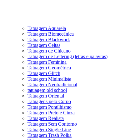
Tatuagem Aquarela
Tatuagem Biomecânica
Tatuagem Blackwork
Tatuagem Celtas
Tatuagem de Chicano
Tatuagem de Lettering (letras e palavras)
Tatuagem Feminina
Tatuagem Geométrica
Tatuagem Glitch
Tatuagem Minimalista
Tatuagem Neotradicional
tatuagem old school
Tatuagem Oriental
Tatuagens pelo Corpo
Tatuagem Pontilhismo
Tatuagem Preto e Cinza
Tatuagem Realista
Tatuagem Sem Contorno
Tatuagem Single Line
Tatuagem Trash Polka