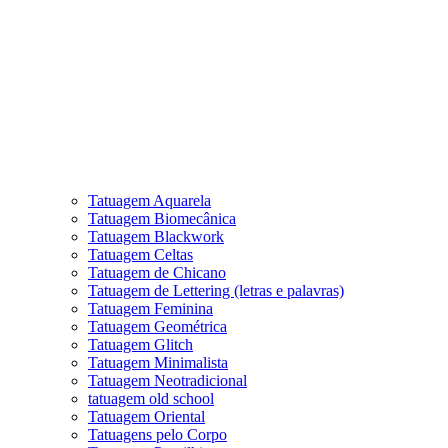
Tatuagem Aquarela
Tatuagem Biomecânica
Tatuagem Blackwork
Tatuagem Celtas
Tatuagem de Chicano
Tatuagem de Lettering (letras e palavras)
Tatuagem Feminina
Tatuagem Geométrica
Tatuagem Glitch
Tatuagem Minimalista
Tatuagem Neotradicional
tatuagem old school
Tatuagem Oriental
Tatuagens pelo Corpo