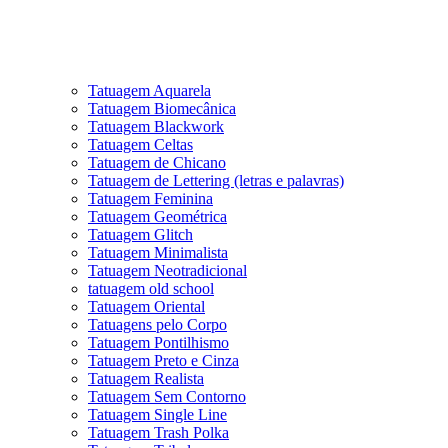
Tatuagem Aquarela
Tatuagem Biomecânica
Tatuagem Blackwork
Tatuagem Celtas
Tatuagem de Chicano
Tatuagem de Lettering (letras e palavras)
Tatuagem Feminina
Tatuagem Geométrica
Tatuagem Glitch
Tatuagem Minimalista
Tatuagem Neotradicional
tatuagem old school
Tatuagem Oriental
Tatuagens pelo Corpo
Tatuagem Pontilhismo
Tatuagem Preto e Cinza
Tatuagem Realista
Tatuagem Sem Contorno
Tatuagem Single Line
Tatuagem Trash Polka