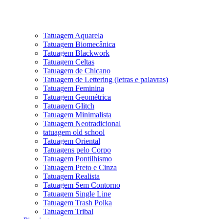
Tatuagem Aquarela
Tatuagem Biomecânica
Tatuagem Blackwork
Tatuagem Celtas
Tatuagem de Chicano
Tatuagem de Lettering (letras e palavras)
Tatuagem Feminina
Tatuagem Geométrica
Tatuagem Glitch
Tatuagem Minimalista
Tatuagem Neotradicional
tatuagem old school
Tatuagem Oriental
Tatuagens pelo Corpo
Tatuagem Pontilhismo
Tatuagem Preto e Cinza
Tatuagem Realista
Tatuagem Sem Contorno
Tatuagem Single Line
Tatuagem Trash Polka
Tatuagem Tribal