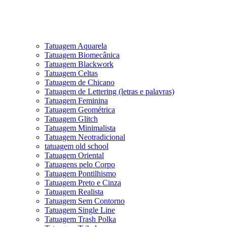
Tatuagem Aquarela
Tatuagem Biomecânica
Tatuagem Blackwork
Tatuagem Celtas
Tatuagem de Chicano
Tatuagem de Lettering (letras e palavras)
Tatuagem Feminina
Tatuagem Geométrica
Tatuagem Glitch
Tatuagem Minimalista
Tatuagem Neotradicional
tatuagem old school
Tatuagem Oriental
Tatuagens pelo Corpo
Tatuagem Pontilhismo
Tatuagem Preto e Cinza
Tatuagem Realista
Tatuagem Sem Contorno
Tatuagem Single Line
Tatuagem Trash Polka