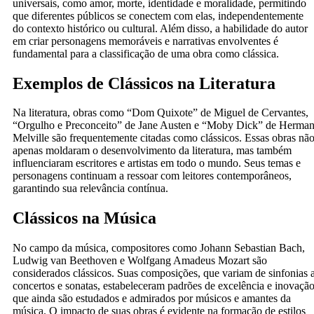
universais, como amor, morte, identidade e moralidade, permitindo
que diferentes públicos se conectem com elas, independentemente
do contexto histórico ou cultural. Além disso, a habilidade do autor
em criar personagens memoráveis e narrativas envolventes é
fundamental para a classificação de uma obra como clássica.
Exemplos de Clássicos na Literatura
Na literatura, obras como “Dom Quixote” de Miguel de Cervantes,
“Orgulho e Preconceito” de Jane Austen e “Moby Dick” de Herma
Melville são frequentemente citadas como clássicos. Essas obras nã
apenas moldaram o desenvolvimento da literatura, mas também
influenciaram escritores e artistas em todo o mundo. Seus temas e
personagens continuam a ressoar com leitores contemporâneos,
garantindo sua relevância contínua.
Clássicos na Música
No campo da música, compositores como Johann Sebastian Bach,
Ludwig van Beethoven e Wolfgang Amadeus Mozart são
considerados clássicos. Suas composições, que variam de sinfonias 
concertos e sonatas, estabeleceram padrões de excelência e inovaçã
que ainda são estudados e admirados por músicos e amantes da
música. O impacto de suas obras é evidente na formação de estilos