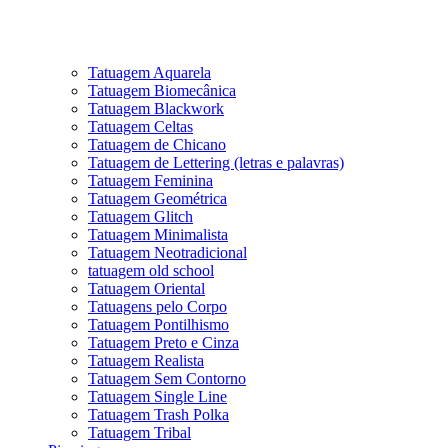
Tatuagem Aquarela
Tatuagem Biomecânica
Tatuagem Blackwork
Tatuagem Celtas
Tatuagem de Chicano
Tatuagem de Lettering (letras e palavras)
Tatuagem Feminina
Tatuagem Geométrica
Tatuagem Glitch
Tatuagem Minimalista
Tatuagem Neotradicional
tatuagem old school
Tatuagem Oriental
Tatuagens pelo Corpo
Tatuagem Pontilhismo
Tatuagem Preto e Cinza
Tatuagem Realista
Tatuagem Sem Contorno
Tatuagem Single Line
Tatuagem Trash Polka
Tatuagem Tribal