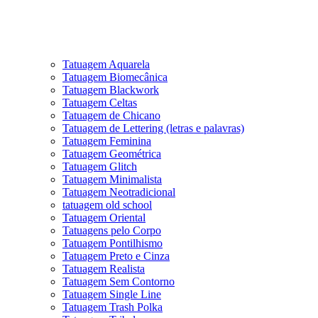
Tatuagem Aquarela
Tatuagem Biomecânica
Tatuagem Blackwork
Tatuagem Celtas
Tatuagem de Chicano
Tatuagem de Lettering (letras e palavras)
Tatuagem Feminina
Tatuagem Geométrica
Tatuagem Glitch
Tatuagem Minimalista
Tatuagem Neotradicional
tatuagem old school
Tatuagem Oriental
Tatuagens pelo Corpo
Tatuagem Pontilhismo
Tatuagem Preto e Cinza
Tatuagem Realista
Tatuagem Sem Contorno
Tatuagem Single Line
Tatuagem Trash Polka