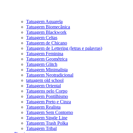
Tatuagem Aquarela
Tatuagem Biomecânica
Tatuagem Blackwork
Tatuagem Celtas
Tatuagem de Chicano
Tatuagem de Lettering (letras e palavras)
Tatuagem Feminina
Tatuagem Geométrica
Tatuagem Glitch
Tatuagem Minimalista
Tatuagem Neotradicional
tatuagem old school
Tatuagem Oriental
Tatuagens pelo Corpo
Tatuagem Pontilhismo
Tatuagem Preto e Cinza
Tatuagem Realista
Tatuagem Sem Contorno
Tatuagem Single Line
Tatuagem Trash Polka
Tatuagem Tribal