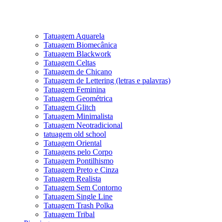
Tatuagem Aquarela
Tatuagem Biomecânica
Tatuagem Blackwork
Tatuagem Celtas
Tatuagem de Chicano
Tatuagem de Lettering (letras e palavras)
Tatuagem Feminina
Tatuagem Geométrica
Tatuagem Glitch
Tatuagem Minimalista
Tatuagem Neotradicional
tatuagem old school
Tatuagem Oriental
Tatuagens pelo Corpo
Tatuagem Pontilhismo
Tatuagem Preto e Cinza
Tatuagem Realista
Tatuagem Sem Contorno
Tatuagem Single Line
Tatuagem Trash Polka
Tatuagem Tribal