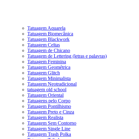
Tatuagem Aquarela
Tatuagem Biomecânica
Tatuagem Blackwork
Tatuagem Celtas
Tatuagem de Chicano
Tatuagem de Lettering (letras e palavras)
Tatuagem Feminina
Tatuagem Geométrica
Tatuagem Glitch
Tatuagem Minimalista
Tatuagem Neotradicional
tatuagem old school
Tatuagem Oriental
Tatuagens pelo Corpo
Tatuagem Pontilhismo
Tatuagem Preto e Cinza
Tatuagem Realista
Tatuagem Sem Contorno
Tatuagem Single Line
Tatuagem Trash Polka