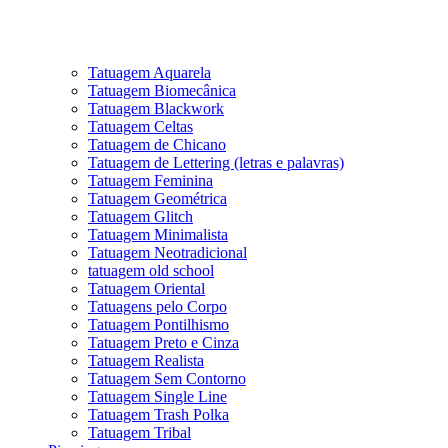
Tatuagem Aquarela
Tatuagem Biomecânica
Tatuagem Blackwork
Tatuagem Celtas
Tatuagem de Chicano
Tatuagem de Lettering (letras e palavras)
Tatuagem Feminina
Tatuagem Geométrica
Tatuagem Glitch
Tatuagem Minimalista
Tatuagem Neotradicional
tatuagem old school
Tatuagem Oriental
Tatuagens pelo Corpo
Tatuagem Pontilhismo
Tatuagem Preto e Cinza
Tatuagem Realista
Tatuagem Sem Contorno
Tatuagem Single Line
Tatuagem Trash Polka
Tatuagem Tribal