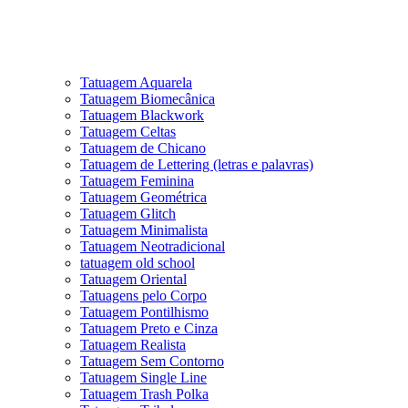
Tatuagem Aquarela
Tatuagem Biomecânica
Tatuagem Blackwork
Tatuagem Celtas
Tatuagem de Chicano
Tatuagem de Lettering (letras e palavras)
Tatuagem Feminina
Tatuagem Geométrica
Tatuagem Glitch
Tatuagem Minimalista
Tatuagem Neotradicional
tatuagem old school
Tatuagem Oriental
Tatuagens pelo Corpo
Tatuagem Pontilhismo
Tatuagem Preto e Cinza
Tatuagem Realista
Tatuagem Sem Contorno
Tatuagem Single Line
Tatuagem Trash Polka