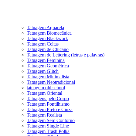
Tatuagem Aquarela
Tatuagem Biomecânica
Tatuagem Blackwork
Tatuagem Celtas
Tatuagem de Chicano
Tatuagem de Lettering (letras e palavras)
Tatuagem Feminina
Tatuagem Geométrica
Tatuagem Glitch
Tatuagem Minimalista
Tatuagem Neotradicional
tatuagem old school
Tatuagem Oriental
Tatuagens pelo Corpo
Tatuagem Pontilhismo
Tatuagem Preto e Cinza
Tatuagem Realista
Tatuagem Sem Contorno
Tatuagem Single Line
Tatuagem Trash Polka