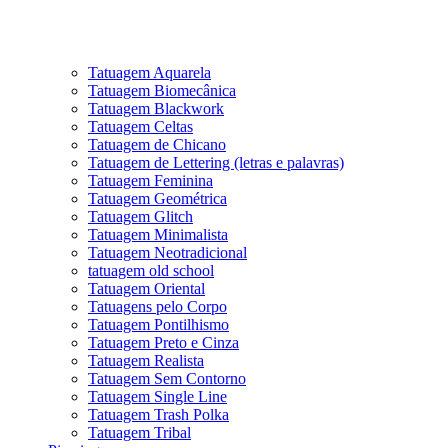
Tatuagem Aquarela
Tatuagem Biomecânica
Tatuagem Blackwork
Tatuagem Celtas
Tatuagem de Chicano
Tatuagem de Lettering (letras e palavras)
Tatuagem Feminina
Tatuagem Geométrica
Tatuagem Glitch
Tatuagem Minimalista
Tatuagem Neotradicional
tatuagem old school
Tatuagem Oriental
Tatuagens pelo Corpo
Tatuagem Pontilhismo
Tatuagem Preto e Cinza
Tatuagem Realista
Tatuagem Sem Contorno
Tatuagem Single Line
Tatuagem Trash Polka
Tatuagem Tribal