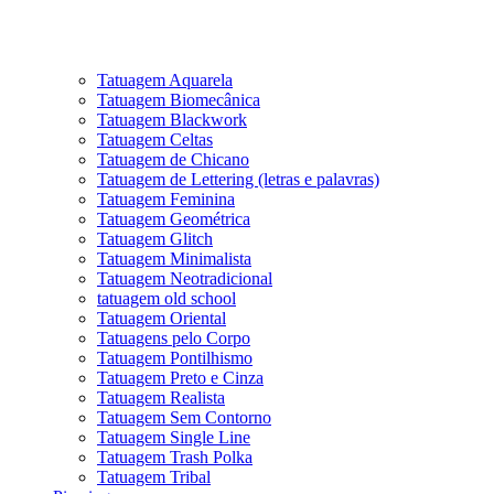
Tatuagem Aquarela
Tatuagem Biomecânica
Tatuagem Blackwork
Tatuagem Celtas
Tatuagem de Chicano
Tatuagem de Lettering (letras e palavras)
Tatuagem Feminina
Tatuagem Geométrica
Tatuagem Glitch
Tatuagem Minimalista
Tatuagem Neotradicional
tatuagem old school
Tatuagem Oriental
Tatuagens pelo Corpo
Tatuagem Pontilhismo
Tatuagem Preto e Cinza
Tatuagem Realista
Tatuagem Sem Contorno
Tatuagem Single Line
Tatuagem Trash Polka
Tatuagem Tribal