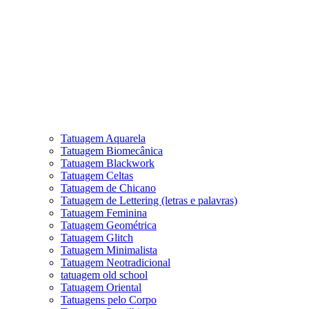
Tatuagem Aquarela
Tatuagem Biomecânica
Tatuagem Blackwork
Tatuagem Celtas
Tatuagem de Chicano
Tatuagem de Lettering (letras e palavras)
Tatuagem Feminina
Tatuagem Geométrica
Tatuagem Glitch
Tatuagem Minimalista
Tatuagem Neotradicional
tatuagem old school
Tatuagem Oriental
Tatuagens pelo Corpo