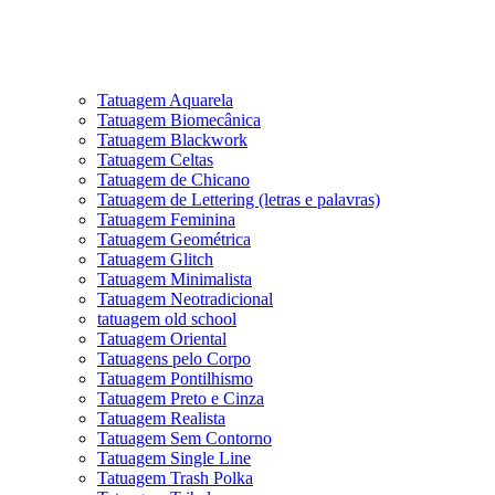
Tatuagem Aquarela
Tatuagem Biomecânica
Tatuagem Blackwork
Tatuagem Celtas
Tatuagem de Chicano
Tatuagem de Lettering (letras e palavras)
Tatuagem Feminina
Tatuagem Geométrica
Tatuagem Glitch
Tatuagem Minimalista
Tatuagem Neotradicional
tatuagem old school
Tatuagem Oriental
Tatuagens pelo Corpo
Tatuagem Pontilhismo
Tatuagem Preto e Cinza
Tatuagem Realista
Tatuagem Sem Contorno
Tatuagem Single Line
Tatuagem Trash Polka