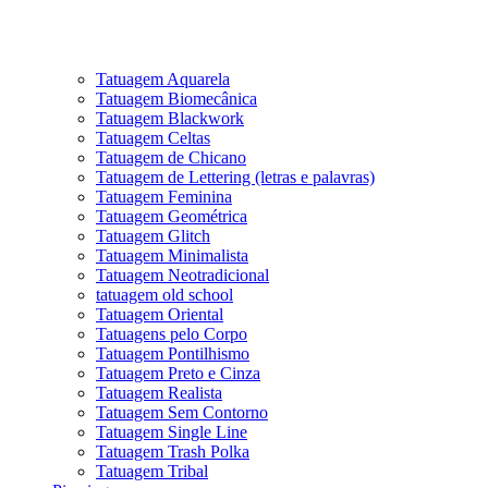
Tatuagem Aquarela
Tatuagem Biomecânica
Tatuagem Blackwork
Tatuagem Celtas
Tatuagem de Chicano
Tatuagem de Lettering (letras e palavras)
Tatuagem Feminina
Tatuagem Geométrica
Tatuagem Glitch
Tatuagem Minimalista
Tatuagem Neotradicional
tatuagem old school
Tatuagem Oriental
Tatuagens pelo Corpo
Tatuagem Pontilhismo
Tatuagem Preto e Cinza
Tatuagem Realista
Tatuagem Sem Contorno
Tatuagem Single Line
Tatuagem Trash Polka
Tatuagem Tribal