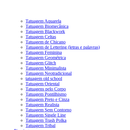
Tatuagem Aquarela
Tatuagem Biomecânica
Tatuagem Blackwork
Tatuagem Celtas
Tatuagem de Chicano
Tatuagem de Lettering (letras e palavras)
Tatuagem Feminina
Tatuagem Geométrica
Tatuagem Glitch
Tatuagem Minimalista
Tatuagem Neotradicional
tatuagem old school
Tatuagem Oriental
Tatuagens pelo Corpo
Tatuagem Pontilhismo
Tatuagem Preto e Cinza
Tatuagem Realista
Tatuagem Sem Contorno
Tatuagem Single Line
Tatuagem Trash Polka
Tatuagem Tribal