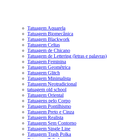
Tatuagem Aquarela
Tatuagem Biomecânica
Tatuagem Blackwork
Tatuagem Celtas
Tatuagem de Chicano
Tatuagem de Lettering (letras e palavras)
Tatuagem Feminina
Tatuagem Geométrica
Tatuagem Glitch
Tatuagem Minimalista
Tatuagem Neotradicional
tatuagem old school
Tatuagem Oriental
Tatuagens pelo Corpo
Tatuagem Pontilhismo
Tatuagem Preto e Cinza
Tatuagem Realista
Tatuagem Sem Contorno
Tatuagem Single Line
Tatuagem Trash Polka