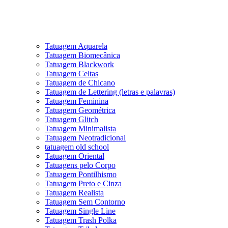
Tatuagem Aquarela
Tatuagem Biomecânica
Tatuagem Blackwork
Tatuagem Celtas
Tatuagem de Chicano
Tatuagem de Lettering (letras e palavras)
Tatuagem Feminina
Tatuagem Geométrica
Tatuagem Glitch
Tatuagem Minimalista
Tatuagem Neotradicional
tatuagem old school
Tatuagem Oriental
Tatuagens pelo Corpo
Tatuagem Pontilhismo
Tatuagem Preto e Cinza
Tatuagem Realista
Tatuagem Sem Contorno
Tatuagem Single Line
Tatuagem Trash Polka