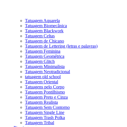
Tatuagem Aquarela
Tatuagem Biomecânica
Tatuagem Blackwork
Tatuagem Celtas
Tatuagem de Chicano
Tatuagem de Lettering (letras e palavras)
Tatuagem Feminina
Tatuagem Geométrica
Tatuagem Glitch
Tatuagem Minimalista
Tatuagem Neotradicional
tatuagem old school
Tatuagem Oriental
Tatuagens pelo Corpo
Tatuagem Pontilhismo
Tatuagem Preto e Cinza
Tatuagem Realista
Tatuagem Sem Contorno
Tatuagem Single Line
Tatuagem Trash Polka
Tatuagem Tribal