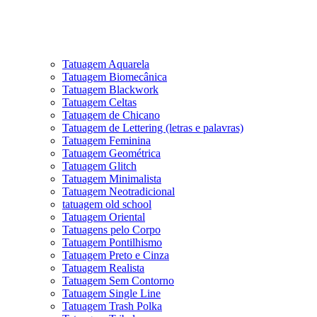
Tatuagem Aquarela
Tatuagem Biomecânica
Tatuagem Blackwork
Tatuagem Celtas
Tatuagem de Chicano
Tatuagem de Lettering (letras e palavras)
Tatuagem Feminina
Tatuagem Geométrica
Tatuagem Glitch
Tatuagem Minimalista
Tatuagem Neotradicional
tatuagem old school
Tatuagem Oriental
Tatuagens pelo Corpo
Tatuagem Pontilhismo
Tatuagem Preto e Cinza
Tatuagem Realista
Tatuagem Sem Contorno
Tatuagem Single Line
Tatuagem Trash Polka