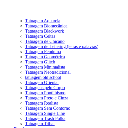
Tatuagem Aquarela
Tatuagem Biomecânica
Tatuagem Blackwork
Tatuagem Celtas
Tatuagem de Chicano
Tatuagem de Lettering (letras e palavras)
Tatuagem Feminina
Tatuagem Geométrica
Tatuagem Glitch
Tatuagem Minimalista
Tatuagem Neotradicional
tatuagem old school
Tatuagem Oriental
Tatuagens pelo Corpo
Tatuagem Pontilhismo
Tatuagem Preto e Cinza
Tatuagem Realista
Tatuagem Sem Contorno
Tatuagem Single Line
Tatuagem Trash Polka
Tatuagem Tribal