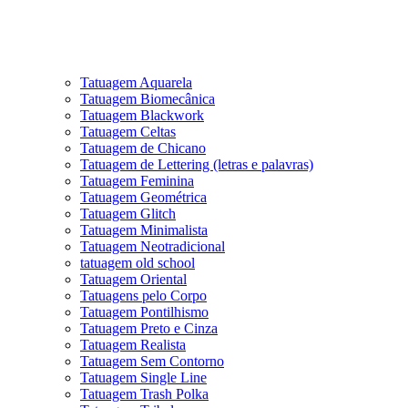
Tatuagem Aquarela
Tatuagem Biomecânica
Tatuagem Blackwork
Tatuagem Celtas
Tatuagem de Chicano
Tatuagem de Lettering (letras e palavras)
Tatuagem Feminina
Tatuagem Geométrica
Tatuagem Glitch
Tatuagem Minimalista
Tatuagem Neotradicional
tatuagem old school
Tatuagem Oriental
Tatuagens pelo Corpo
Tatuagem Pontilhismo
Tatuagem Preto e Cinza
Tatuagem Realista
Tatuagem Sem Contorno
Tatuagem Single Line
Tatuagem Trash Polka