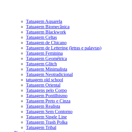
Tatuagem Aquarela
Tatuagem Biomecânica
Tatuagem Blackwork
Tatuagem Celtas
Tatuagem de Chicano
Tatuagem de Lettering (letras e palavras)
Tatuagem Feminina
Tatuagem Geométrica
Tatuagem Glitch
Tatuagem Minimalista
Tatuagem Neotradicional
tatuagem old school
Tatuagem Oriental
Tatuagens pelo Corpo
Tatuagem Pontilhismo
Tatuagem Preto e Cinza
Tatuagem Realista
Tatuagem Sem Contorno
Tatuagem Single Line
Tatuagem Trash Polka
Tatuagem Tribal