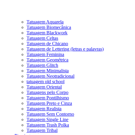
Tatuagem Aquarela
Tatuagem Biomecânica
Tatuagem Blackwork
Tatuagem Celtas
Tatuagem de Chicano
Tatuagem de Lettering (letras e palavras)
Tatuagem Feminina
Tatuagem Geométrica
Tatuagem Glitch
Tatuagem Minimalista
Tatuagem Neotradicional
tatuagem old school
Tatuagem Oriental
Tatuagens pelo Corpo
Tatuagem Pontilhismo
Tatuagem Preto e Cinza
Tatuagem Realista
Tatuagem Sem Contorno
Tatuagem Single Line
Tatuagem Trash Polka
Tatuagem Tribal