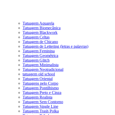
Tatuagem Aquarela
Tatuagem Biomecânica
Tatuagem Blackwork
Tatuagem Celtas
Tatuagem de Chicano
Tatuagem de Lettering (letras e palavras)
Tatuagem Feminina
Tatuagem Geométrica
Tatuagem Glitch
Tatuagem Minimalista
Tatuagem Neotradicional
tatuagem old school
Tatuagem Oriental
Tatuagens pelo Corpo
Tatuagem Pontilhismo
Tatuagem Preto e Cinza
Tatuagem Realista
Tatuagem Sem Contorno
Tatuagem Single Line
Tatuagem Trash Polka