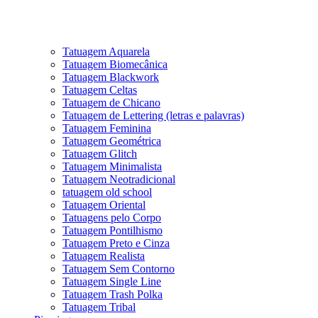
Tatuagem Aquarela
Tatuagem Biomecânica
Tatuagem Blackwork
Tatuagem Celtas
Tatuagem de Chicano
Tatuagem de Lettering (letras e palavras)
Tatuagem Feminina
Tatuagem Geométrica
Tatuagem Glitch
Tatuagem Minimalista
Tatuagem Neotradicional
tatuagem old school
Tatuagem Oriental
Tatuagens pelo Corpo
Tatuagem Pontilhismo
Tatuagem Preto e Cinza
Tatuagem Realista
Tatuagem Sem Contorno
Tatuagem Single Line
Tatuagem Trash Polka
Tatuagem Tribal