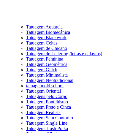
Tatuagem Aquarela
Tatuagem Biomecânica
Tatuagem Blackwork
Tatuagem Celtas
Tatuagem de Chicano
Tatuagem de Lettering (letras e palavras)
Tatuagem Feminina
Tatuagem Geométrica
Tatuagem Glitch
Tatuagem Minimalista
Tatuagem Neotradicional
tatuagem old school
Tatuagem Oriental
Tatuagens pelo Corpo
Tatuagem Pontilhismo
Tatuagem Preto e Cinza
Tatuagem Realista
Tatuagem Sem Contorno
Tatuagem Single Line
Tatuagem Trash Polka