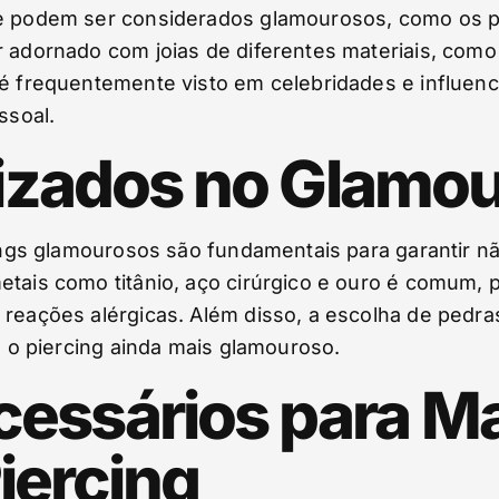
ue podem ser considerados glamourosos, como os pi
r adornado com joias de diferentes materiais, como
 é frequentemente visto em celebridades e influenc
ssoal.
lizados no Glamou
rcings glamourosos são fundamentais para garantir 
etais como titânio, aço cirúrgico e ouro é comum, 
 reações alérgicas. Além disso, a escolha de pedra
do o piercing ainda mais glamouroso.
essários para Ma
iercing