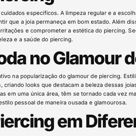
 cuidados específicos. A limpeza regular e a esco
ntir que a joia permaneça em bom estado. Além diss
rritações e comprometer a estética do piercing. Se
eleza e a saúde do piercing.
oda no Glamour d
ivo na popularização do glamour de piercing. Esti
, criando looks que destacam a beleza dessas joi
das em uma única área, têm se tornado cada vez ma
estilo pessoal de maneira ousada e glamourosa.
iercing em Difere