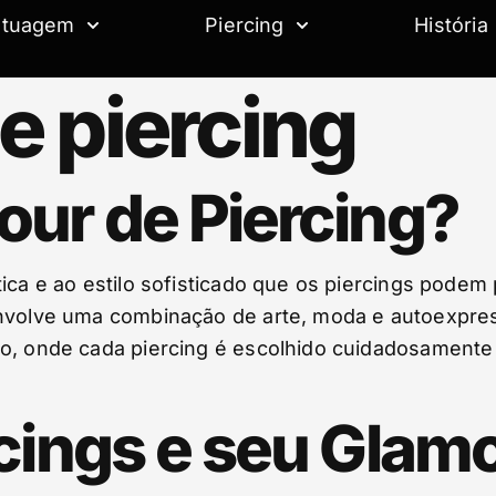
atuagem
Piercing
História
e piercing
our de Piercing?
ica e ao estilo sofisticado que os piercings podem 
 envolve uma combinação de arte, moda e autoexpr
do, onde cada piercing é escolhido cuidadosament
rcings e seu Glam