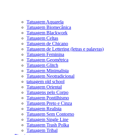
Tatuagem Aquarela
Tatuagem Biomecânica
Tatuagem Blackwork
Tatuagem Celtas
Tatuagem de Chicano
Tatuagem de Lettering (letras e palavras)
Tatuagem Feminina
Tatuagem Geométrica
Tatuagem Glitch
Tatuagem Minimalista
Tatuagem Neotradicional
tatuagem old school
Tatuagem Oriental
Tatuagens pelo Corpo
Tatuagem Pontilhismo
Tatuagem Preto e Cinza
Tatuagem Realista
Tatuagem Sem Contorno
Tatuagem Single Line
Tatuagem Trash Polka
Tatuagem Tribal