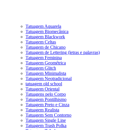
Tatuagem Aquarela
Tatuagem Biomecânica
Tatuagem Blackwork
Tatuagem Celtas
Tatuagem de Chicano
Tatuagem de Lettering (letras e palavras)
Tatuagem Feminina
Tatuagem Geométrica
Tatuagem Glitch
Tatuagem Minimalista
Tatuagem Neotradicional
tatuagem old school
Tatuagem Oriental
Tatuagens pelo Corpo
Tatuagem Pontilhismo
Tatuagem Preto e Cinza
Tatuagem Realista
Tatuagem Sem Contorno
Tatuagem Single Line
Tatuagem Trash Polka