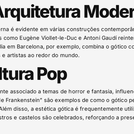
 Arquitetura Mode
derna é evidente em várias construções contempor
os como Eugène Viollet-le-Duc e Antoni Gaudí reinte
ília em Barcelona, por exemplo, combina o gótico 
s e artistas ao redor do mundo.
ltura Pop
te associado a temas de horror e fantasia, influenc
e Frankenstein” são exemplos de como o gótico per
lém disso, a estética gótica é frequentemente uti
os e castelos são celebrados, reforçando a prese