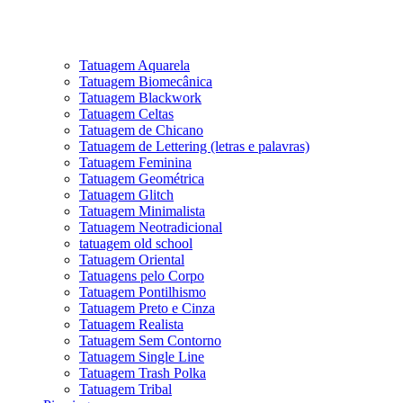
Tatuagem Aquarela
Tatuagem Biomecânica
Tatuagem Blackwork
Tatuagem Celtas
Tatuagem de Chicano
Tatuagem de Lettering (letras e palavras)
Tatuagem Feminina
Tatuagem Geométrica
Tatuagem Glitch
Tatuagem Minimalista
Tatuagem Neotradicional
tatuagem old school
Tatuagem Oriental
Tatuagens pelo Corpo
Tatuagem Pontilhismo
Tatuagem Preto e Cinza
Tatuagem Realista
Tatuagem Sem Contorno
Tatuagem Single Line
Tatuagem Trash Polka
Tatuagem Tribal