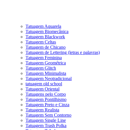
Tatuagem Aquarela
Tatuagem Biomecânica
Tatuagem Blackwork
Tatuagem Celtas
Tatuagem de Chicano
Tatuagem de Lettering (letras e palavras)
Tatuagem Feminina
Tatuagem Geométrica
Tatuagem Glitch
Tatuagem Minimalista
Tatuagem Neotradicional
tatuagem old school
Tatuagem Oriental
Tatuagens pelo Corpo
Tatuagem Pontilhismo
Tatuagem Preto e Cinza
Tatuagem Realista
Tatuagem Sem Contorno
Tatuagem Single Line
Tatuagem Trash Polka