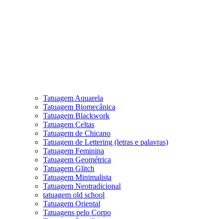
Tatuagem Aquarela
Tatuagem Biomecânica
Tatuagem Blackwork
Tatuagem Celtas
Tatuagem de Chicano
Tatuagem de Lettering (letras e palavras)
Tatuagem Feminina
Tatuagem Geométrica
Tatuagem Glitch
Tatuagem Minimalista
Tatuagem Neotradicional
tatuagem old school
Tatuagem Oriental
Tatuagens pelo Corpo