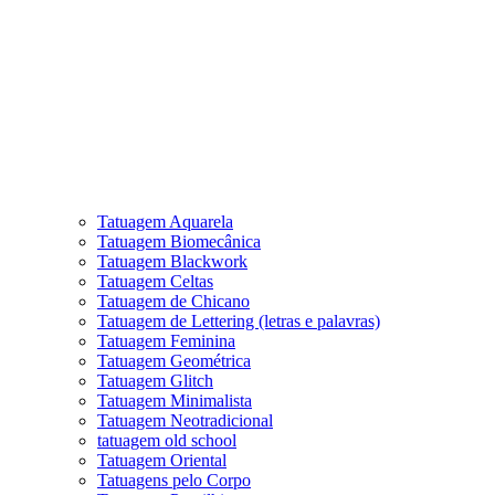
Tatuagem Aquarela
Tatuagem Biomecânica
Tatuagem Blackwork
Tatuagem Celtas
Tatuagem de Chicano
Tatuagem de Lettering (letras e palavras)
Tatuagem Feminina
Tatuagem Geométrica
Tatuagem Glitch
Tatuagem Minimalista
Tatuagem Neotradicional
tatuagem old school
Tatuagem Oriental
Tatuagens pelo Corpo