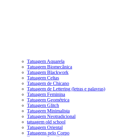
Tatuagem Aquarela
Tatuagem Biomecânica
Tatuagem Blackwork
Tatuagem Celtas
Tatuagem de Chicano
Tatuagem de Lettering (letras e palavras)
Tatuagem Feminina
Tatuagem Geométrica
Tatuagem Glitch
Tatuagem Minimalista
Tatuagem Neotradicional
tatuagem old school
Tatuagem Oriental
Tatuagens pelo Corpo