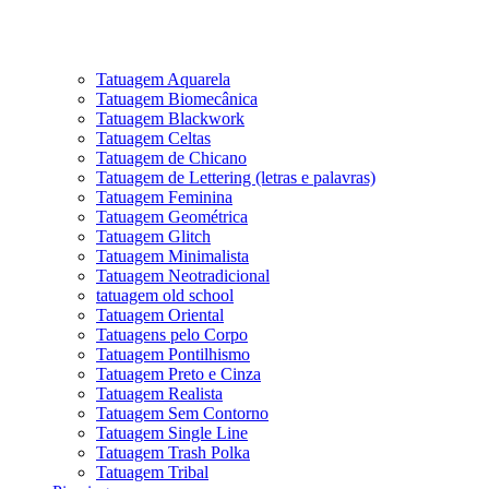
Tatuagem Aquarela
Tatuagem Biomecânica
Tatuagem Blackwork
Tatuagem Celtas
Tatuagem de Chicano
Tatuagem de Lettering (letras e palavras)
Tatuagem Feminina
Tatuagem Geométrica
Tatuagem Glitch
Tatuagem Minimalista
Tatuagem Neotradicional
tatuagem old school
Tatuagem Oriental
Tatuagens pelo Corpo
Tatuagem Pontilhismo
Tatuagem Preto e Cinza
Tatuagem Realista
Tatuagem Sem Contorno
Tatuagem Single Line
Tatuagem Trash Polka
Tatuagem Tribal