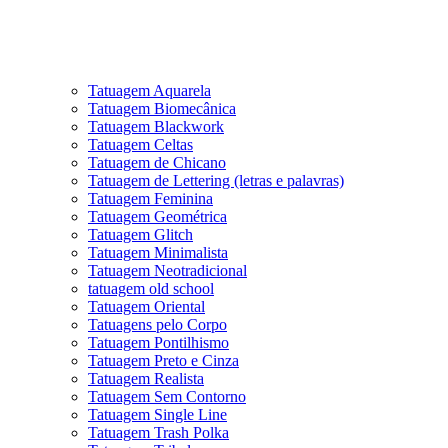
Tatuagem Aquarela
Tatuagem Biomecânica
Tatuagem Blackwork
Tatuagem Celtas
Tatuagem de Chicano
Tatuagem de Lettering (letras e palavras)
Tatuagem Feminina
Tatuagem Geométrica
Tatuagem Glitch
Tatuagem Minimalista
Tatuagem Neotradicional
tatuagem old school
Tatuagem Oriental
Tatuagens pelo Corpo
Tatuagem Pontilhismo
Tatuagem Preto e Cinza
Tatuagem Realista
Tatuagem Sem Contorno
Tatuagem Single Line
Tatuagem Trash Polka