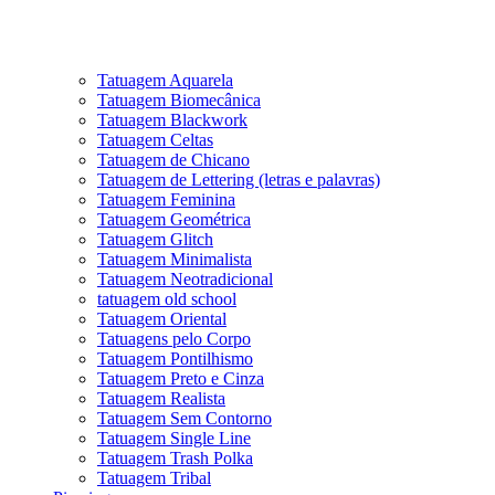
Tatuagem Aquarela
Tatuagem Biomecânica
Tatuagem Blackwork
Tatuagem Celtas
Tatuagem de Chicano
Tatuagem de Lettering (letras e palavras)
Tatuagem Feminina
Tatuagem Geométrica
Tatuagem Glitch
Tatuagem Minimalista
Tatuagem Neotradicional
tatuagem old school
Tatuagem Oriental
Tatuagens pelo Corpo
Tatuagem Pontilhismo
Tatuagem Preto e Cinza
Tatuagem Realista
Tatuagem Sem Contorno
Tatuagem Single Line
Tatuagem Trash Polka
Tatuagem Tribal