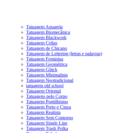
Tatuagem Aquarela
Tatuagem Biomecânica
Tatuagem Blackwork
Tatuagem Celtas
Tatuagem de Chicano
Tatuagem de Lettering (letras e palavras)
Tatuagem Feminina
Tatuagem Geométrica
Tatuagem Glitch
Tatuagem Minimalista
Tatuagem Neotradicional
tatuagem old school
Tatuagem Oriental
Tatuagens pelo Corpo
Tatuagem Pontilhismo
Tatuagem Preto e Cinza
Tatuagem Realista
Tatuagem Sem Contorno
Tatuagem Single Line
Tatuagem Trash Polka