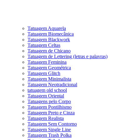
Tatuagem Aquarela
Tatuagem Biomecânica
Tatuagem Blackwork
Tatuagem Celtas
Tatuagem de Chicano
Tatuagem de Lettering (letras e palavras)
Tatuagem Feminina
Tatuagem Geométrica
Tatuagem Glitch
Tatuagem Minimalista
Tatuagem Neotradicional
tatuagem old school
Tatuagem Oriental
Tatuagens pelo Corpo
Tatuagem Pontilhismo
Tatuagem Preto e Cinza
Tatuagem Realista
Tatuagem Sem Contorno
Tatuagem Single Line
Tatuagem Trash Polka