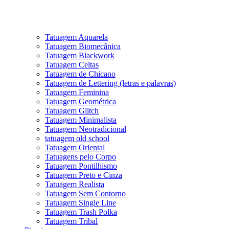
Tatuagem Aquarela
Tatuagem Biomecânica
Tatuagem Blackwork
Tatuagem Celtas
Tatuagem de Chicano
Tatuagem de Lettering (letras e palavras)
Tatuagem Feminina
Tatuagem Geométrica
Tatuagem Glitch
Tatuagem Minimalista
Tatuagem Neotradicional
tatuagem old school
Tatuagem Oriental
Tatuagens pelo Corpo
Tatuagem Pontilhismo
Tatuagem Preto e Cinza
Tatuagem Realista
Tatuagem Sem Contorno
Tatuagem Single Line
Tatuagem Trash Polka
Tatuagem Tribal