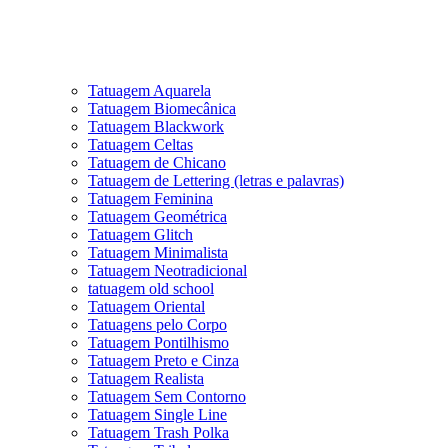
Tatuagem Aquarela
Tatuagem Biomecânica
Tatuagem Blackwork
Tatuagem Celtas
Tatuagem de Chicano
Tatuagem de Lettering (letras e palavras)
Tatuagem Feminina
Tatuagem Geométrica
Tatuagem Glitch
Tatuagem Minimalista
Tatuagem Neotradicional
tatuagem old school
Tatuagem Oriental
Tatuagens pelo Corpo
Tatuagem Pontilhismo
Tatuagem Preto e Cinza
Tatuagem Realista
Tatuagem Sem Contorno
Tatuagem Single Line
Tatuagem Trash Polka