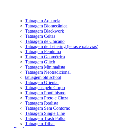
Tatuagem Aquarela
Tatuagem Biomecânica
Tatuagem Blackwork
Tatuagem Celtas
Tatuagem de Chicano
Tatuagem de Lettering (letras e palavras)
Tatuagem Feminina
Tatuagem Geométrica
Tatuagem Glitch
Tatuagem Minimalista
Tatuagem Neotradicional
tatuagem old school
Tatuagem Oriental
Tatuagens pelo Corpo
Tatuagem Pontilhismo
Tatuagem Preto e Cinza
Tatuagem Realista
Tatuagem Sem Contorno
Tatuagem Single Line
Tatuagem Trash Polka
Tatuagem Tribal