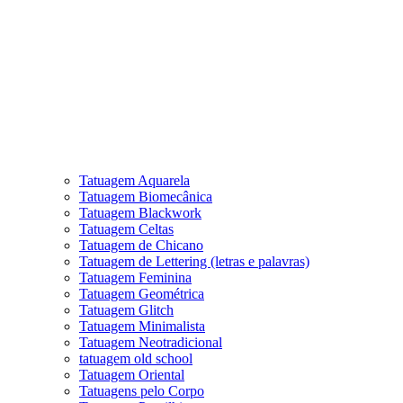
Tatuagem Aquarela
Tatuagem Biomecânica
Tatuagem Blackwork
Tatuagem Celtas
Tatuagem de Chicano
Tatuagem de Lettering (letras e palavras)
Tatuagem Feminina
Tatuagem Geométrica
Tatuagem Glitch
Tatuagem Minimalista
Tatuagem Neotradicional
tatuagem old school
Tatuagem Oriental
Tatuagens pelo Corpo