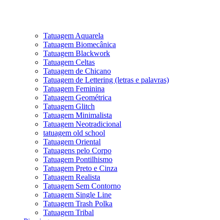
Tatuagem Aquarela
Tatuagem Biomecânica
Tatuagem Blackwork
Tatuagem Celtas
Tatuagem de Chicano
Tatuagem de Lettering (letras e palavras)
Tatuagem Feminina
Tatuagem Geométrica
Tatuagem Glitch
Tatuagem Minimalista
Tatuagem Neotradicional
tatuagem old school
Tatuagem Oriental
Tatuagens pelo Corpo
Tatuagem Pontilhismo
Tatuagem Preto e Cinza
Tatuagem Realista
Tatuagem Sem Contorno
Tatuagem Single Line
Tatuagem Trash Polka
Tatuagem Tribal