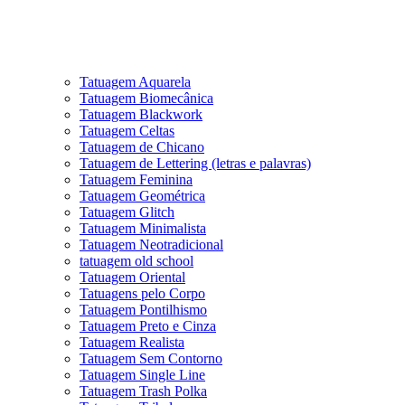
Tatuagem Aquarela
Tatuagem Biomecânica
Tatuagem Blackwork
Tatuagem Celtas
Tatuagem de Chicano
Tatuagem de Lettering (letras e palavras)
Tatuagem Feminina
Tatuagem Geométrica
Tatuagem Glitch
Tatuagem Minimalista
Tatuagem Neotradicional
tatuagem old school
Tatuagem Oriental
Tatuagens pelo Corpo
Tatuagem Pontilhismo
Tatuagem Preto e Cinza
Tatuagem Realista
Tatuagem Sem Contorno
Tatuagem Single Line
Tatuagem Trash Polka