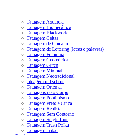
Tatuagem Aquarela
Tatuagem Biomecânica
Tatuagem Blackwork
Tatuagem Celtas
Tatuagem de Chicano
Tatuagem de Lettering (letras e palavras)
Tatuagem Feminina
Tatuagem Geométrica
Tatuagem Glitch
Tatuagem Minimalista
Tatuagem Neotradicional
tatuagem old school
Tatuagem Oriental
Tatuagens pelo Corpo
Tatuagem Pontilhismo
Tatuagem Preto e Cinza
Tatuagem Realista
Tatuagem Sem Contorno
Tatuagem Single Line
Tatuagem Trash Polka
Tatuagem Tribal