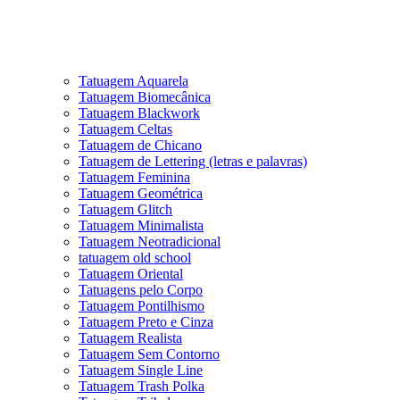
Tatuagem Aquarela
Tatuagem Biomecânica
Tatuagem Blackwork
Tatuagem Celtas
Tatuagem de Chicano
Tatuagem de Lettering (letras e palavras)
Tatuagem Feminina
Tatuagem Geométrica
Tatuagem Glitch
Tatuagem Minimalista
Tatuagem Neotradicional
tatuagem old school
Tatuagem Oriental
Tatuagens pelo Corpo
Tatuagem Pontilhismo
Tatuagem Preto e Cinza
Tatuagem Realista
Tatuagem Sem Contorno
Tatuagem Single Line
Tatuagem Trash Polka