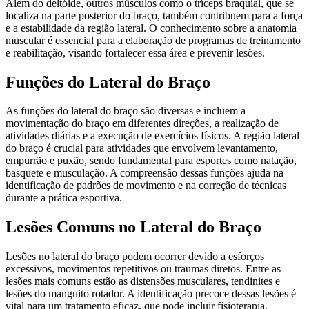
Além do deltóide, outros músculos como o tríceps braquial, que se
localiza na parte posterior do braço, também contribuem para a força
e a estabilidade da região lateral. O conhecimento sobre a anatomia
muscular é essencial para a elaboração de programas de treinamento
e reabilitação, visando fortalecer essa área e prevenir lesões.
Funções do Lateral do Braço
As funções do lateral do braço são diversas e incluem a
movimentação do braço em diferentes direções, a realização de
atividades diárias e a execução de exercícios físicos. A região lateral
do braço é crucial para atividades que envolvem levantamento,
empurrão e puxão, sendo fundamental para esportes como natação,
basquete e musculação. A compreensão dessas funções ajuda na
identificação de padrões de movimento e na correção de técnicas
durante a prática esportiva.
Lesões Comuns no Lateral do Braço
Lesões no lateral do braço podem ocorrer devido a esforços
excessivos, movimentos repetitivos ou traumas diretos. Entre as
lesões mais comuns estão as distensões musculares, tendinites e
lesões do manguito rotador. A identificação precoce dessas lesões é
vital para um tratamento eficaz, que pode incluir fisioterapia,