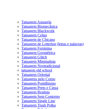
Tatuagem Aquarela
Tatuagem Biomecânica
Tatuagem Blackwork
Tatuagem Celtas
Tatuagem de Chicano
Tatuagem de Lettering (letras e palavras)
Tatuagem Feminina
Tatuagem Geométrica
Tatuagem Glitch
Tatuagem Minimalista
Tatuagem Neotradicional
tatuagem old school
Tatuagem Oriental
Tatuagens pelo Corpo
Tatuagem Pontilhismo
Tatuagem Preto e Cinza
Tatuagem Realista
Tatuagem Sem Contorno
Tatuagem Single Line
Tatuagem Trash Polka