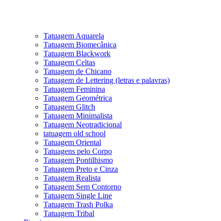
Tatuagem Aquarela
Tatuagem Biomecânica
Tatuagem Blackwork
Tatuagem Celtas
Tatuagem de Chicano
Tatuagem de Lettering (letras e palavras)
Tatuagem Feminina
Tatuagem Geométrica
Tatuagem Glitch
Tatuagem Minimalista
Tatuagem Neotradicional
tatuagem old school
Tatuagem Oriental
Tatuagens pelo Corpo
Tatuagem Pontilhismo
Tatuagem Preto e Cinza
Tatuagem Realista
Tatuagem Sem Contorno
Tatuagem Single Line
Tatuagem Trash Polka
Tatuagem Tribal