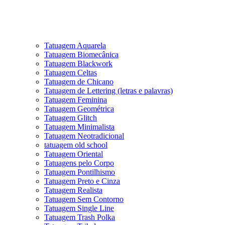
Tatuagem Aquarela
Tatuagem Biomecânica
Tatuagem Blackwork
Tatuagem Celtas
Tatuagem de Chicano
Tatuagem de Lettering (letras e palavras)
Tatuagem Feminina
Tatuagem Geométrica
Tatuagem Glitch
Tatuagem Minimalista
Tatuagem Neotradicional
tatuagem old school
Tatuagem Oriental
Tatuagens pelo Corpo
Tatuagem Pontilhismo
Tatuagem Preto e Cinza
Tatuagem Realista
Tatuagem Sem Contorno
Tatuagem Single Line
Tatuagem Trash Polka