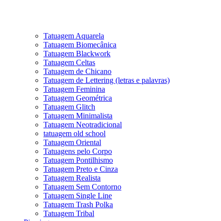
Tatuagem Aquarela
Tatuagem Biomecânica
Tatuagem Blackwork
Tatuagem Celtas
Tatuagem de Chicano
Tatuagem de Lettering (letras e palavras)
Tatuagem Feminina
Tatuagem Geométrica
Tatuagem Glitch
Tatuagem Minimalista
Tatuagem Neotradicional
tatuagem old school
Tatuagem Oriental
Tatuagens pelo Corpo
Tatuagem Pontilhismo
Tatuagem Preto e Cinza
Tatuagem Realista
Tatuagem Sem Contorno
Tatuagem Single Line
Tatuagem Trash Polka
Tatuagem Tribal