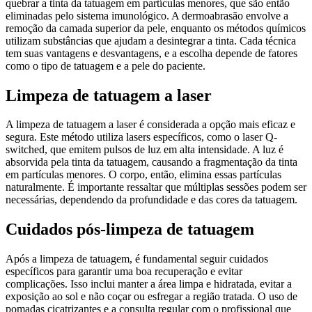
quebrar a tinta da tatuagem em partículas menores, que são então
eliminadas pelo sistema imunológico. A dermoabrasão envolve a
remoção da camada superior da pele, enquanto os métodos químicos
utilizam substâncias que ajudam a desintegrar a tinta. Cada técnica
tem suas vantagens e desvantagens, e a escolha depende de fatores
como o tipo de tatuagem e a pele do paciente.
Limpeza de tatuagem a laser
A limpeza de tatuagem a laser é considerada a opção mais eficaz e
segura. Este método utiliza lasers específicos, como o laser Q-
switched, que emitem pulsos de luz em alta intensidade. A luz é
absorvida pela tinta da tatuagem, causando a fragmentação da tinta
em partículas menores. O corpo, então, elimina essas partículas
naturalmente. É importante ressaltar que múltiplas sessões podem ser
necessárias, dependendo da profundidade e das cores da tatuagem.
Cuidados pós-limpeza de tatuagem
Após a limpeza de tatuagem, é fundamental seguir cuidados
específicos para garantir uma boa recuperação e evitar
complicações. Isso inclui manter a área limpa e hidratada, evitar a
exposição ao sol e não coçar ou esfregar a região tratada. O uso de
pomadas cicatrizantes e a consulta regular com o profissional que