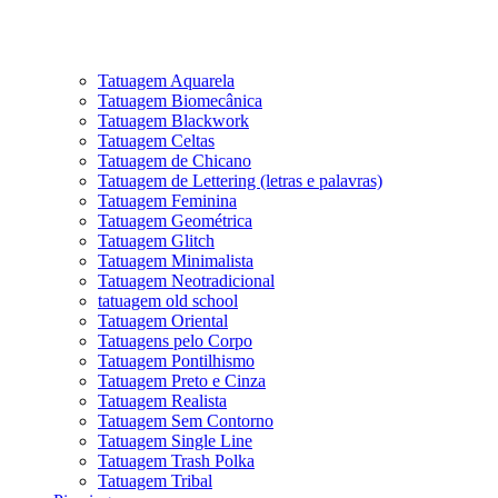
Tatuagem Aquarela
Tatuagem Biomecânica
Tatuagem Blackwork
Tatuagem Celtas
Tatuagem de Chicano
Tatuagem de Lettering (letras e palavras)
Tatuagem Feminina
Tatuagem Geométrica
Tatuagem Glitch
Tatuagem Minimalista
Tatuagem Neotradicional
tatuagem old school
Tatuagem Oriental
Tatuagens pelo Corpo
Tatuagem Pontilhismo
Tatuagem Preto e Cinza
Tatuagem Realista
Tatuagem Sem Contorno
Tatuagem Single Line
Tatuagem Trash Polka
Tatuagem Tribal