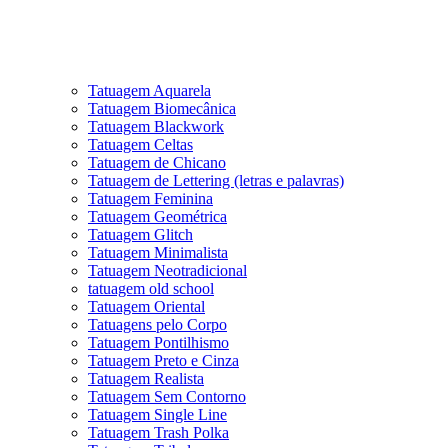
Tatuagem Aquarela
Tatuagem Biomecânica
Tatuagem Blackwork
Tatuagem Celtas
Tatuagem de Chicano
Tatuagem de Lettering (letras e palavras)
Tatuagem Feminina
Tatuagem Geométrica
Tatuagem Glitch
Tatuagem Minimalista
Tatuagem Neotradicional
tatuagem old school
Tatuagem Oriental
Tatuagens pelo Corpo
Tatuagem Pontilhismo
Tatuagem Preto e Cinza
Tatuagem Realista
Tatuagem Sem Contorno
Tatuagem Single Line
Tatuagem Trash Polka