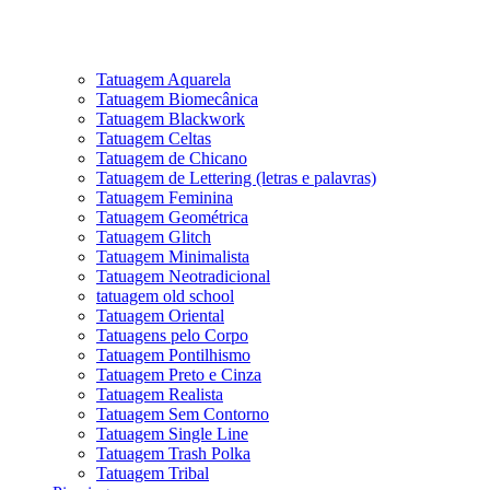
Tatuagem Aquarela
Tatuagem Biomecânica
Tatuagem Blackwork
Tatuagem Celtas
Tatuagem de Chicano
Tatuagem de Lettering (letras e palavras)
Tatuagem Feminina
Tatuagem Geométrica
Tatuagem Glitch
Tatuagem Minimalista
Tatuagem Neotradicional
tatuagem old school
Tatuagem Oriental
Tatuagens pelo Corpo
Tatuagem Pontilhismo
Tatuagem Preto e Cinza
Tatuagem Realista
Tatuagem Sem Contorno
Tatuagem Single Line
Tatuagem Trash Polka
Tatuagem Tribal