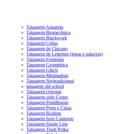
Tatuagem Aquarela
Tatuagem Biomecânica
Tatuagem Blackwork
Tatuagem Celtas
Tatuagem de Chicano
Tatuagem de Lettering (letras e palavras)
Tatuagem Feminina
Tatuagem Geométrica
Tatuagem Glitch
Tatuagem Minimalista
Tatuagem Neotradicional
tatuagem old school
Tatuagem Oriental
Tatuagens pelo Corpo
Tatuagem Pontilhismo
Tatuagem Preto e Cinza
Tatuagem Realista
Tatuagem Sem Contorno
Tatuagem Single Line
Tatuagem Trash Polka