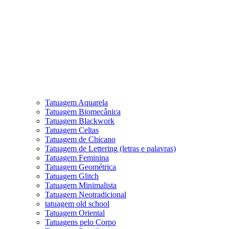
Tatuagem Aquarela
Tatuagem Biomecânica
Tatuagem Blackwork
Tatuagem Celtas
Tatuagem de Chicano
Tatuagem de Lettering (letras e palavras)
Tatuagem Feminina
Tatuagem Geométrica
Tatuagem Glitch
Tatuagem Minimalista
Tatuagem Neotradicional
tatuagem old school
Tatuagem Oriental
Tatuagens pelo Corpo