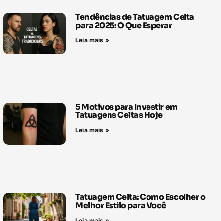
Tendências de Tatuagem Celta
para 2025: O Que Esperar
Leia mais »
5 Motivos para Investir em
Tatuagens Celtas Hoje
Leia mais »
Tatuagem Celta: Como Escolher o
Melhor Estilo para Você
Leia mais »