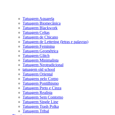
Tatuagem Aquarela
Tatuagem Biomecânica
Tatuagem Blackwork
Tatuagem Celtas
Tatuagem de Chicano
Tatuagem de Lettering (letras e palavras)
Tatuagem Feminina
Tatuagem Geométrica
Tatuagem Glitch
Tatuagem Minimalista
Tatuagem Neotradicional
tatuagem old school
Tatuagem Oriental
Tatuagens pelo Corpo
Tatuagem Pontilhismo
Tatuagem Preto e Cinza
Tatuagem Realista
Tatuagem Sem Contorno
Tatuagem Single Line
Tatuagem Trash Polka
Tatuagem Tribal