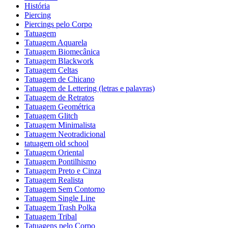
História
Piercing
Piercings pelo Corpo
Tatuagem
Tatuagem Aquarela
Tatuagem Biomecânica
Tatuagem Blackwork
Tatuagem Celtas
Tatuagem de Chicano
Tatuagem de Lettering (letras e palavras)
Tatuagem de Retratos
Tatuagem Geométrica
Tatuagem Glitch
Tatuagem Minimalista
Tatuagem Neotradicional
tatuagem old school
Tatuagem Oriental
Tatuagem Pontilhismo
Tatuagem Preto e Cinza
Tatuagem Realista
Tatuagem Sem Contorno
Tatuagem Single Line
Tatuagem Trash Polka
Tatuagem Tribal
Tatuagens pelo Corpo