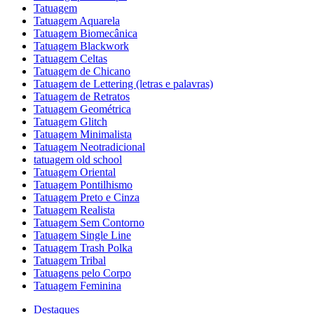
Tatuagem
Tatuagem Aquarela
Tatuagem Biomecânica
Tatuagem Blackwork
Tatuagem Celtas
Tatuagem de Chicano
Tatuagem de Lettering (letras e palavras)
Tatuagem de Retratos
Tatuagem Geométrica
Tatuagem Glitch
Tatuagem Minimalista
Tatuagem Neotradicional
tatuagem old school
Tatuagem Oriental
Tatuagem Pontilhismo
Tatuagem Preto e Cinza
Tatuagem Realista
Tatuagem Sem Contorno
Tatuagem Single Line
Tatuagem Trash Polka
Tatuagem Tribal
Tatuagens pelo Corpo
Tatuagem Feminina
Destaques