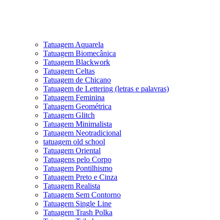
Tatuagem Aquarela
Tatuagem Biomecânica
Tatuagem Blackwork
Tatuagem Celtas
Tatuagem de Chicano
Tatuagem de Lettering (letras e palavras)
Tatuagem Feminina
Tatuagem Geométrica
Tatuagem Glitch
Tatuagem Minimalista
Tatuagem Neotradicional
tatuagem old school
Tatuagem Oriental
Tatuagens pelo Corpo
Tatuagem Pontilhismo
Tatuagem Preto e Cinza
Tatuagem Realista
Tatuagem Sem Contorno
Tatuagem Single Line
Tatuagem Trash Polka