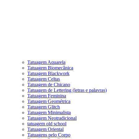
Tatuagem Aquarela
Tatuagem Biomecânica
Tatuagem Blackwork
Tatuagem Celtas
Tatuagem de Chicano
Tatuagem de Lettering (letras e palavras)
Tatuagem Feminina
Tatuagem Geométrica
Tatuagem Glitch
Tatuagem Minimalista
Tatuagem Neotradicional
tatuagem old school
Tatuagem Oriental
Tatuagens pelo Corpo