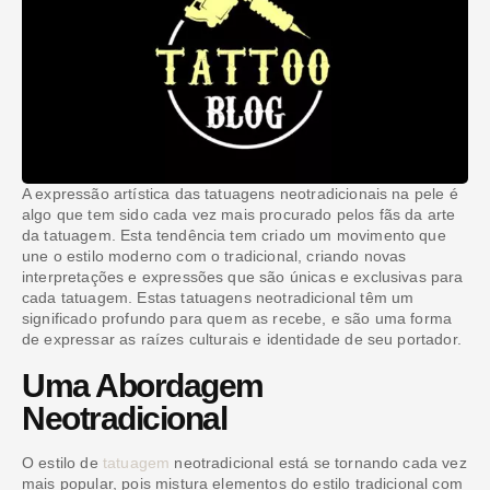
A expressão artística das tatuagens neotradicionais na pele é
algo que tem sido cada vez mais procurado pelos fãs da arte
da tatuagem. Esta tendência tem criado um movimento que
une o estilo moderno com o tradicional, criando novas
interpretações e expressões que são únicas e exclusivas para
cada tatuagem. Estas tatuagens neotradicional têm um
significado profundo para quem as recebe, e são uma forma
de expressar as raízes culturais e identidade de seu portador.
Uma Abordagem
Neotradicional
O estilo de
tatuagem
neotradicional está se tornando cada vez
mais popular, pois mistura elementos do estilo tradicional com