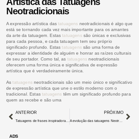
Artística das Tatuagens
Neotradicionais
A expressão artística das
tatuagens
neotradicionais é algo que
está se tornando cada vez mais importante para os amantes
da arte da tatuagem. Estas
tatuagens
são únicas e exclusivas
para cada pessoa, e cada tatuagem tem seu próprio
significado profundo. Estas
tatuagens
são uma forma de
expressar a identidade de alguém e honrar as raízes culturais
de seu portador. Como tal, as
tatuagens
neotradicionais
oferecem uma forma única e significativa de expressão
artística que é verdadeiramente única.
As
tatuagens
neotradicionais são um meio único e significativo
de expressão artística que une o estilo moderno com o
tradicional. Estas
tatuagens
têm um significado profundo para
quem as recebe e são uma
ANTERIOR
PRÓXIMO
Tatuagens de frases inspiradoras para o antebraço
A evolução das tatuagens Neotradicionais ao longo do tempo
ADS