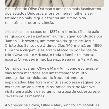
A história de Olive Oatman é uma das mais fascinantes
dos Estados Unidos. Ela foi a primeira mulher a ser
tatuada no país, o que a tornou um símbolo da
resistência e sobrevivência.
Olive Oatman
nasceu em 1837 em Illinois, filha de pais
religiosos que se juntaram a uma viagem conduzida por
James C. Brewster, um membro da Igreja de Jesus
Cristo dos Santos do Últimos Dias (Mórmons), em 1850.
Durante a viagem, eles foram atacados por índios da
tribo Yavapai, no Arizona, e toda a família foi morta,
exceto Olive, seu irmão Lorenzo e sua irmã Mary Ann.
Os índios levaram Olive e Mary Ann como escravas, e
elas foram mantidas sob um tratamento muito
ameaçador no início, sendo frequentemente
espancadas. Elas foram mantidas sob esse regime por
cerca de um ano, até que os índios da tribo Mohave
visitaram a aldeia e fizeram uma troca de cobertores e
cavalos pelas meninas.
Ao chegar na aldeia, Olive e Mary Ann foram acolhidas