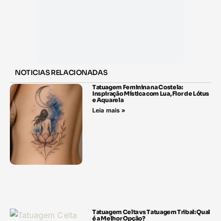
NOTICIAS RELACIONADAS
Tatuagem Feminina na Costela:
Inspiração Mística com Lua, Flor de Lótus
e Aquarela
Leia mais »
Tatuagem Celta vs Tatuagem Tribal: Qual
é a Melhor Opção?