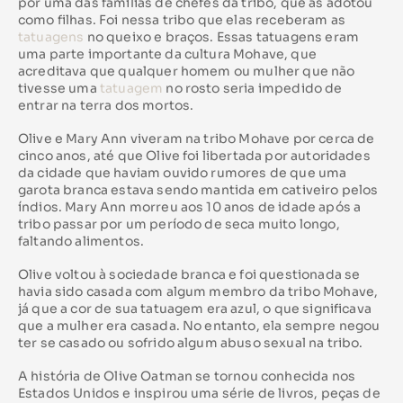
por uma das famílias de chefes da tribo, que as adotou
como filhas. Foi nessa tribo que elas receberam as
tatuagens
no queixo e braços. Essas tatuagens eram
uma parte importante da cultura Mohave, que
acreditava que qualquer homem ou mulher que não
tivesse uma
tatuagem
no rosto seria impedido de
entrar na terra dos mortos.
Olive e Mary Ann viveram na tribo Mohave por cerca de
cinco anos, até que Olive foi libertada por autoridades
da cidade que haviam ouvido rumores de que uma
garota branca estava sendo mantida em cativeiro pelos
índios. Mary Ann morreu aos 10 anos de idade após a
tribo passar por um período de seca muito longo,
faltando alimentos.
Olive voltou à sociedade branca e foi questionada se
havia sido casada com algum membro da tribo Mohave,
já que a cor de sua tatuagem era azul, o que significava
que a mulher era casada. No entanto, ela sempre negou
ter se casado ou sofrido algum abuso sexual na tribo.
A história de Olive Oatman se tornou conhecida nos
Estados Unidos e inspirou uma série de livros, peças de