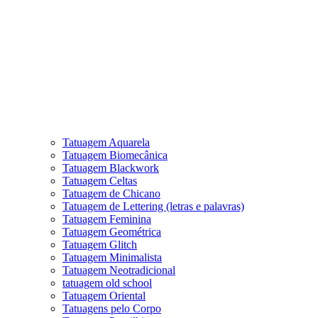
Tatuagem Aquarela
Tatuagem Biomecânica
Tatuagem Blackwork
Tatuagem Celtas
Tatuagem de Chicano
Tatuagem de Lettering (letras e palavras)
Tatuagem Feminina
Tatuagem Geométrica
Tatuagem Glitch
Tatuagem Minimalista
Tatuagem Neotradicional
tatuagem old school
Tatuagem Oriental
Tatuagens pelo Corpo