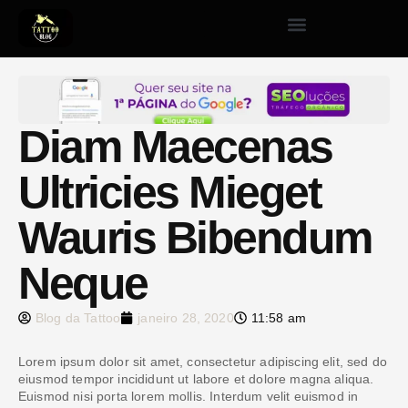
Diam Maecenas
Ultricies Mieget
Wauris Bibendum
Neque
Blog da Tattoo
janeiro 28, 2020
11:58 am
Lorem ipsum dolor sit amet, consectetur adipiscing elit, sed do
eiusmod tempor incididunt ut labore et dolore magna aliqua.
Euismod nisi porta lorem mollis. Interdum velit euismod in