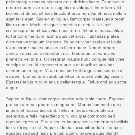
pellentesque massa placerat duis ultricies lacus. Faucibus in
ornare quam viverra orci sagittis eu volutpat. Interdum velit
laoreet id donec ultrices tincidunt arcu non. Amet risus nullam
eget felis eget. Sapien et ligula ullamcorper malesuada proin
libero nunc. Morbi tristique senectus et netus. Nisl nisi
scelerisque eu ultrices vitae auctor eu. Sit amet massa vitae
tortor condimentum lacinia quis vel eros. Habitasse platea
dictumst vestibulum rhoncus. Nunc pulvinar sapien et ligula
ullamcorper malesuada proin libero nunc. Neque ornare
aenean euismod elementum nisi. Bibendum at varius vel
pharetra vel turpis. Consequat mauris nunc congue nisi vitae
suscipit tellus. Id consectetur purus ut faucibus pulvinar
elementum integer. Vitae nunc sed velit dignissim sodales ut
eu sem. Elementum curabitur vitae nunc sed velit dignissim.
Egestas tellus rutrum tellus pellentesque. Tellus orci ac auctor
augue.
Sapien et ligula ullamcorper malesuada proin libero. Egestas
pretium aenean pharetra magna ac. Mauris commodo quis
imperdiet massa tincidunt. Tellus in metus vulputate eu
scelerisque felis imperdiet proin. Volutpat commodo sed
egestas egestas. Purus non enim praesent elementum facilisis
leo vel fringilla est. Augue ut lectus arcu bibendum. Tempus
egestas sed sed risus pretium quam. Gravida quis blandit