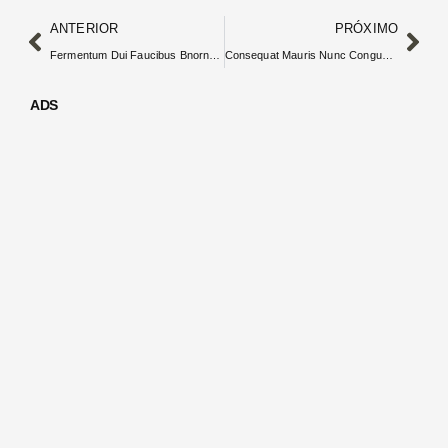
ANTERIOR
PRÓXIMO
Fermentum Dui Faucibus Bnornare Quam Viverra Orci
Consequat Mauris Nunc Congue Nisivitae Tellus Consectetur
ADS