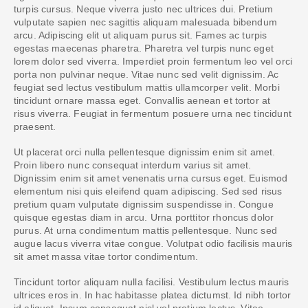
turpis cursus. Neque viverra justo nec ultrices dui. Pretium
vulputate sapien nec sagittis aliquam malesuada bibendum
arcu. Adipiscing elit ut aliquam purus sit. Fames ac turpis
egestas maecenas pharetra. Pharetra vel turpis nunc eget
lorem dolor sed viverra. Imperdiet proin fermentum leo vel orci
porta non pulvinar neque. Vitae nunc sed velit dignissim. Ac
feugiat sed lectus vestibulum mattis ullamcorper velit. Morbi
tincidunt ornare massa eget. Convallis aenean et tortor at
risus viverra. Feugiat in fermentum posuere urna nec tincidunt
praesent.
Ut placerat orci nulla pellentesque dignissim enim sit amet.
Proin libero nunc consequat interdum varius sit amet.
Dignissim enim sit amet venenatis urna cursus eget. Euismod
elementum nisi quis eleifend quam adipiscing. Sed sed risus
pretium quam vulputate dignissim suspendisse in. Congue
quisque egestas diam in arcu. Urna porttitor rhoncus dolor
purus. At urna condimentum mattis pellentesque. Nunc sed
augue lacus viverra vitae congue. Volutpat odio facilisis mauris
sit amet massa vitae tortor condimentum.
Tincidunt tortor aliquam nulla facilisi. Vestibulum lectus mauris
ultrices eros in. In hac habitasse platea dictumst. Id nibh tortor
id aliquet. Ipsum consequat nisl vel pretium lectus. Vitae