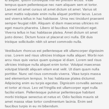
tempus quam pellentesque nec nam aliquam sem et tortor.
Laoreet sit amet cursus sit amet dictum sit amet. Varius sit
amet mattis vulputate enim nulla aliquet porttitor lacus. Lacus
sed viverra tellus in hac habitasse. Urna nec tincidunt praesent
semper feugiat nibh. Aliquam id diam maecenas ultricies mi
eget mauris pharetra. Libero id faucibus nisl tincidunt eget.
Viverra tellus in hac habitasse platea. Amet dictum sit amet
justo donec. Dictum fusce ut placerat orci nulla. Elit duis
tristique sollicitudin nibh sit amet commodo nulla.
Vestibulum rhoncus est pellentesque elit ullamcorper dignissim
cras. Lorem sed risus ultricies tristique nulla aliquet. Morbi non
arcu risus quis varius quam quisque id diam. Lorem sed risus
ultricies tristique nulla aliquet enim tortor. Volutpat maecenas
volutpat blandit aliquam etiam erat velit. Ut diam quam nulla
porttitor. Nunc vel risus commodo viverra. Vitae turpis massa
sed elementum tempus. In hac habitasse platea dictumst.
Adipiscing enim eu turpis egestas. Dignissim convallis aenean
et tortor at risus. Leo vel fringilla est ullamcorper eget nulla
facilisi etiam. Pellentesque pulvinar pellentesque habitant
morbi tristique senectus et netus et. Odio facilisis mauris sit
amet massa vitae tortor condimentum lacinia. Enim sed
faucibus turpis in eu mi bibendum.