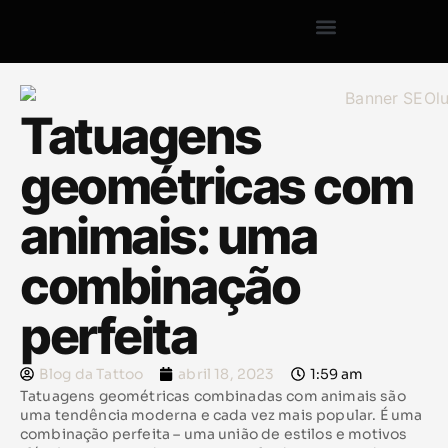
Tatuagens
geométricas com
animais: uma
combinação
perfeita
Blog da Tattoo
abril 18, 2023
1:59 am
Tatuagens geométricas combinadas com animais são
uma tendência moderna e cada vez mais popular. É uma
combinação perfeita – uma união de estilos e motivos