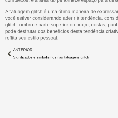
complexos, e a área do pé fornece espaço para des
A tatuagem glitch é uma ótima maneira de expressar
você estiver considerando aderir à tendência, cons
glitch: ombro e parte superior do braço, costas, pant
pode desfrutar dos benefícios desta tendência criat
reflita seu estilo pessoal.
ANTERIOR
Significados e simbolismos nas tatuagens glitch