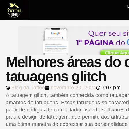
T
Melhores áreas do 
tatuagens glitch
Blog da Tattoo
novembro 20, 2024
7:07 pm
A tatuagem glitch, também conhecida como tatuagem 
amantes de tatuagens. Essas tatuagens se caracteriz
partir de códigos de computador usando softwares d
para o design de tatuagem, que permite aos artistas 
uma ótima maneira de expressar sua personalidade ú