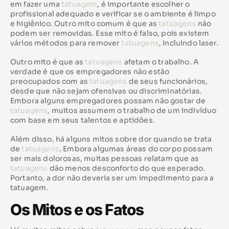
em fazer uma
tatuagem
, é importante escolher o
profissional adequado e verificar se o ambiente é limpo
e higiênico. Outro mito comum é que as
tatuagens
não
podem ser removidas. Esse mito é falso, pois existem
vários métodos para remover
tatuagens
, incluindo laser.
Outro mito é que as
tatuagens
afetam o trabalho. A
verdade é que os empregadores não estão
preocupados com as
tatuagens
de seus funcionários,
desde que não sejam ofensivas ou discriminatórias.
Embora alguns empregadores possam não gostar de
tatuagens
, muitos assumem o trabalho de um indivíduo
com base em seus talentos e aptidões.
Além disso, há alguns mitos sobre dor quando se trata
de
tatuagens
. Embora algumas áreas do corpo possam
ser mais dolorosas, muitas pessoas relatam que as
tatuagens
dão menos desconforto do que esperado.
Portanto, a dor não deveria ser um impedimento para a
tatuagem.
Os Mitos e os Fatos